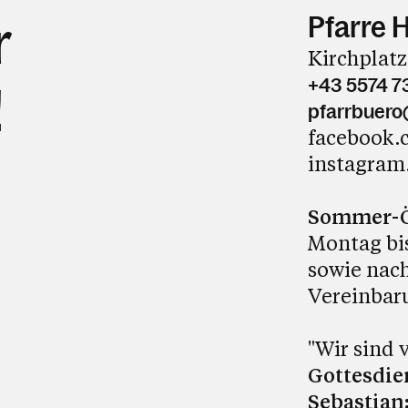
Pfarre 
r
Kirchplatz
+43 5574 7
!
pfarrbuero
facebook.
instagram
Sommer-Öf
Montag bis
sowie nach
Vereinbar
"Wir sind
Gottesdien
Sebastian