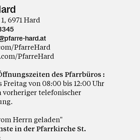
Hard
 1, 6971 Hard
3345
@pfarre-hard.at
com/PfarreHard
.com/PfarreHard
fnungszeiten des Pfarrbüros :
 Freitag von 08:00 bis 12:00 Uhr
 vorheriger telefonischer
ung.
 vom Herrn geladen"
ste in der Pfarrkirche St.
: