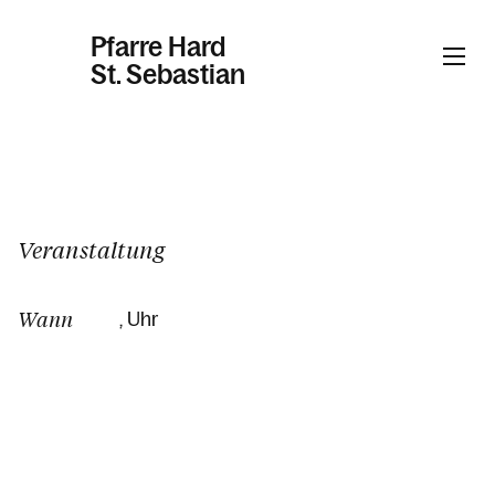
Pfarre Hard
St. Sebastian
Informationen
Kalender
Veranstaltung
Wann
, Uhr
Personen
Kontakt