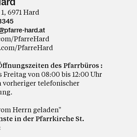
Hard
 1, 6971 Hard
3345
@pfarre-hard.at
com/PfarreHard
.com/PfarreHard
fnungszeiten des Pfarrbüros :
 Freitag von 08:00 bis 12:00 Uhr
 vorheriger telefonischer
ung.
 vom Herrn geladen"
ste in der Pfarrkirche St.
: