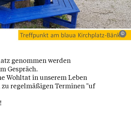
Pf
Platz genommen werden
um Gespräch.
ine Wohltat in unserem Leben
en zu regelmäßigen Terminen "uf
!