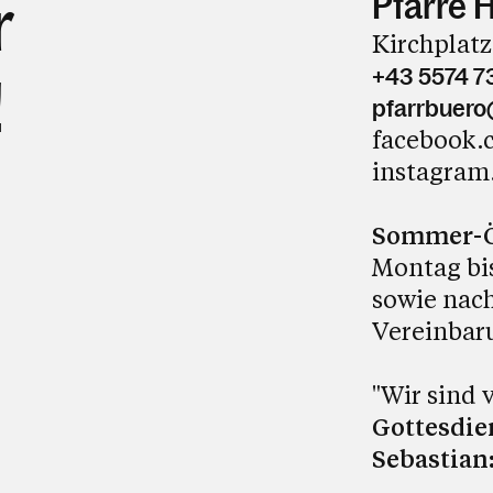
Pfarre 
r
Kirchplatz
+43 5574 7
!
pfarrbuero
facebook.
instagram
Sommer-Öf
Montag bis
sowie nach
Vereinbar
"Wir sind
Gottesdien
Sebastian