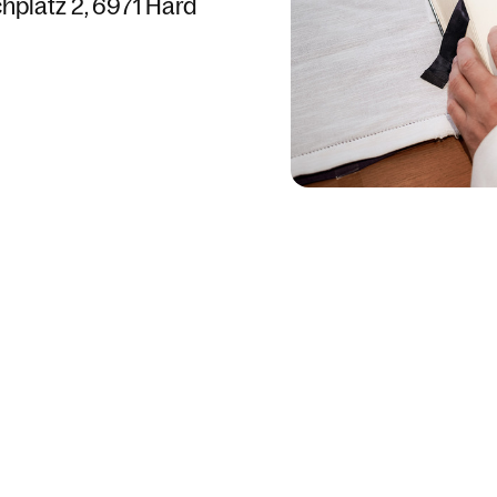
chplatz 2
6971 Hard