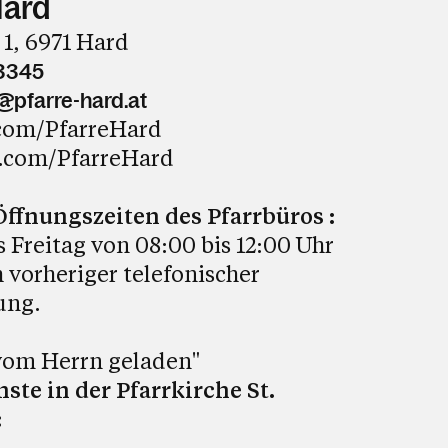
Hard
 1, 6971 Hard
3345
@pfarre-hard.at
com/PfarreHard
.com/PfarreHard
fnungszeiten des Pfarrbüros :
 Freitag von 08:00 bis 12:00 Uhr
 vorheriger telefonischer
ung.
 vom Herrn geladen"
ste in der Pfarrkirche St.
: