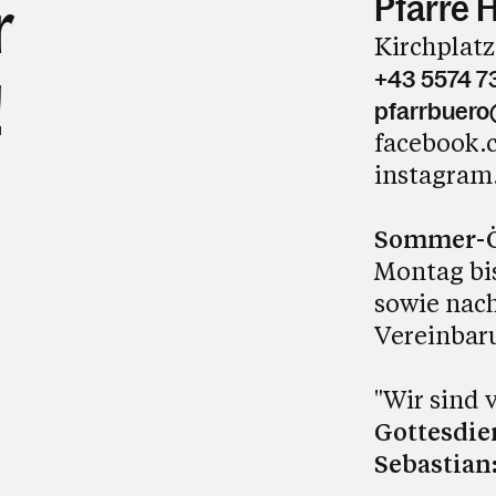
Pfarre 
r
Kirchplatz
+43 5574 7
!
pfarrbuero
facebook.
instagram
Sommer-Öf
Montag bis
sowie nach
Vereinbar
"Wir sind
Gottesdien
Sebastian